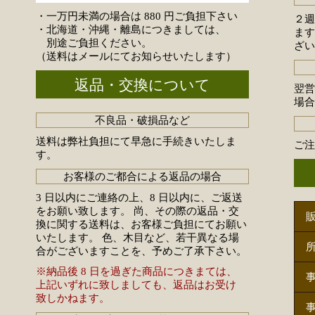
・一万円未満の場合は 880 円ご負担下さい
２
・北海道・沖縄・離島につきましては、
ま
別途ご負担ください。
ざ
（送料はメールにてお知らせいたします）
返品・交換について
翌
場
不良品・破損品など
送料は弊社負担にて早急に手続きいたしま
ご
す。
お客様のご都合による返品の場合
3 日以内にご連絡の上、8 日以内に、ご返送
をお願い致します。 尚、その際の返品・交
換に関する送料は、お客様ご負担にてお願い
いたします。 色、木目など、若干異なる場
合がございますことを、予めご了承下さい。
※納品後 8 日を過ぎた商品につきまては、
上記いずれに致しましても、返品はお受け
致しかねます。