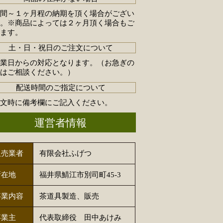
週間～１ヶ月程の納期を頂く場合がござい
す。※商品によっては２ヶ月頂く場合もご
います。
土・日・祝日のご注文について
営業日からの対応となります。（お急ぎの
合はご相談ください。）
配送時間のご指定について
注文時に備考欄にご記入ください。
運営者情報
販売業者
有限会社ふげつ
所在地
福井県鯖江市別司町45-3
事業内容
茶道具製造、販売
事業主
代表取締役 田中あけみ