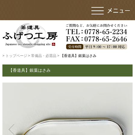
>
トップページ
>
常備品・必需品
> 【香道具】銀葉はさみ
【香道具】銀葉はさみ