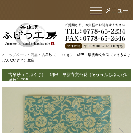
>
トップページ
>
商品
> 古帛紗（こぶくさ） 紹巴 早雲寺文台裂（そううんじ
ぶんだいぎれ）空色
古帛紗（こぶくさ） 紹巴 早雲寺文台裂（そううんじぶんだい
ぎれ）空色