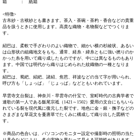
箱 ： 紙箱
<特徴>
古帛紗・古袱紗とも書きます。茶入・茶碗・茶杓・香合などの貴重
品を扱うときに使用します。高貴な織物・名物裂などでつくりま
す。
紹巴は、柔軟で手ざわりのよい織物で、細かい横の杉綾状、あるい
は山形状の組織地文をもち、通常、経糸・緯糸ともに強い撚りのか
かった糸を用いて織り成したものですが、中には異なるものもあり
ます。中国では明代から織りはじめられた紋織物の一種となりま
す。
紹巴は、蜀紦、紹紦、諸紹、焦芭、祥波などの当て字が用いられ、
呼び方も「しょっぱ」「じょっぱ」などともいわれています。
早雲寺文台裂は、神奈川・早雲寺の什宝で、室町時代の古典学者で
連歌の第一人である飯尾宗祗（1421～1502）愛用の文台にもちいら
れている裂を現代風に復元した裂です。地色に金・銀・撫子などの
さまざまな草花文を蔓唐草でたくみに構成して織り出した図柄で
す。
※商品の色合いは、パソコンのモニター設定や撮影時の照明の当た
り具合などにより、多少実物と異なって見える可能性があります。