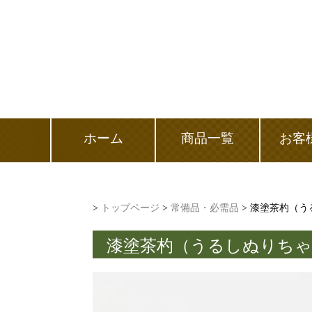
ホーム
商品一覧
お客
>
トップページ
>
常備品・必需品
> 漆塗茶杓（
漆塗茶杓（うるしぬりち