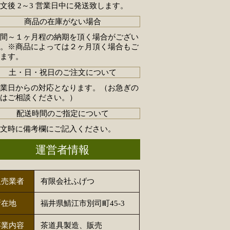
文後 2～3 営業日中に発送致します。
商品の在庫がない場合
週間～１ヶ月程の納期を頂く場合がござい
す。※商品によっては２ヶ月頂く場合もご
います。
土・日・祝日のご注文について
営業日からの対応となります。（お急ぎの
合はご相談ください。）
配送時間のご指定について
注文時に備考欄にご記入ください。
運営者情報
販売業者
有限会社ふげつ
所在地
福井県鯖江市別司町45-3
事業内容
茶道具製造、販売