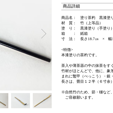
商品詳細
商品名： 塗り茶杓 黒漆塗
材 質： 竹（上等品）
塗 り： 黒漆塗り（手塗
箱 ： 紙箱
寸 法： 長さ18.7㎝ × 幅1
<特徴>
本漆塗りの茶杓です。
茶入や薄茶器の中の抹茶をす
竹材がほとんどで、他に、象
まれに鼈甲（べっこう）・銀
長さは、畳目１２半（６寸余
※自然竹のため、節・樋など
ご容赦願います。