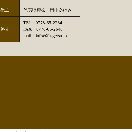
事業主
代表取締役 田中あけみ
TEL：0778-65-2234
連絡先
FAX：0778-65-2646
mail：info@fu-getsu.jp