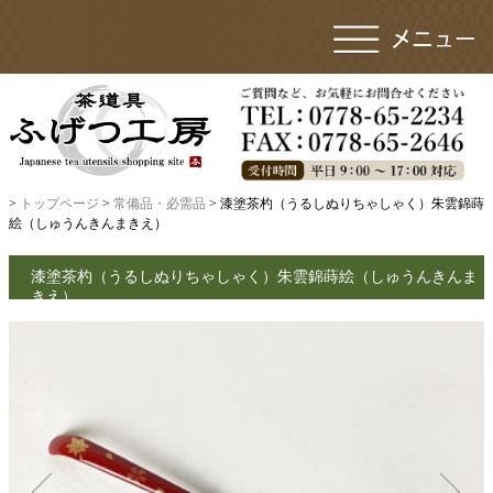
>
トップページ
>
常備品・必需品
> 漆塗茶杓（うるしぬりちゃしゃく）朱雲錦蒔
絵（しゅうんきんまきえ）
漆塗茶杓（うるしぬりちゃしゃく）朱雲錦蒔絵（しゅうんきんま
きえ）