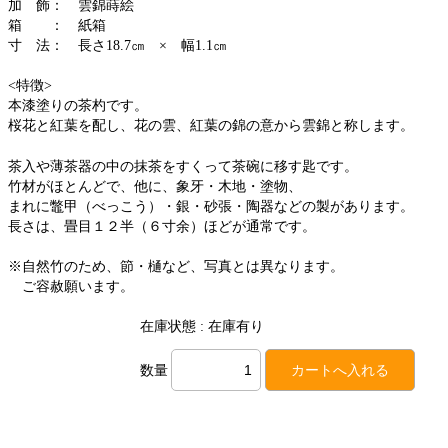
加 飾： 雲錦蒔絵
箱 ： 紙箱
寸 法： 長さ18.7㎝ × 幅1.1㎝
<特徴>
本漆塗りの茶杓です。
桜花と紅葉を配し、花の雲、紅葉の錦の意から雲錦と称します。
茶入や薄茶器の中の抹茶をすくって茶碗に移す匙です。
竹材がほとんどで、他に、象牙・木地・塗物、
まれに鼈甲（べっこう）・銀・砂張・陶器などの製があります。
長さは、畳目１２半（６寸余）ほどが通常です。
※自然竹のため、節・樋など、写真とは異なります。
ご容赦願います。
在庫状態 : 在庫有り
数量