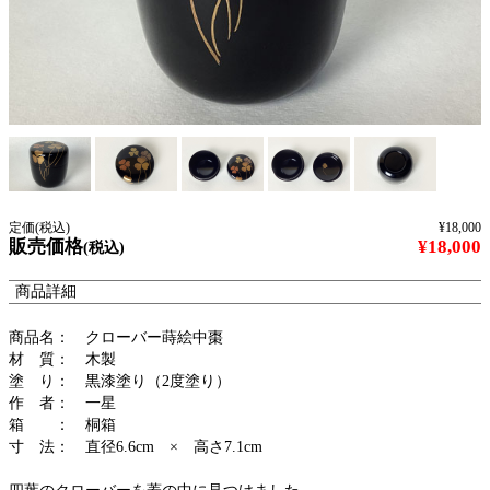
定価(税込)
¥18,000
販売価格
¥18,000
(税込)
商品詳細
商品名： クローバー蒔絵中棗
材 質： 木製
塗 り： 黒漆塗り（2度塗り）
作 者： 一星
箱 ： 桐箱
寸 法： 直径6.6cm × 高さ7.1cm