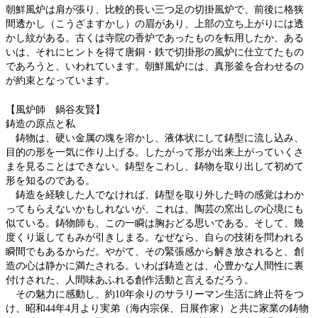
朝鮮風炉は肩が張り、比較的長い三つ足の切掛風炉で、前後に格狭
間透かし（こうざますかし）の眉があり、上部の立ち上がりには透
かし紋がある。古くは寺院の香炉であったものを転用したか、ある
いは、それにヒントを得て唐銅・鉄で切掛形の風炉に仕立てたもの
であろうと、いわれています。朝鮮風炉には、真形釜を合わせるの
が約束となっています。
【風炉師 鍋谷友賢】
鋳造の原点と私
鋳物は、硬い金属の塊を溶かし、液体状にして鋳型に流し込み、
目的の形を一気に作り上げる。したがって形が出来上がっていくさ
まを見ることはできない。鋳型をこわし、鋳物を取り出して初めて
形を知るのである。
鋳造を経験した人でなければ、鋳型を取り外した時の感覚はわか
ってもらえないかもしれないが、これは、陶芸の窯出しの心境にも
似ている。鋳物師も、この一瞬は胸おどる思いである。そして、幾
度くり返してもみが引きしまる。なぜなら、自らの技術を問われる
瞬間でもあるからだ。やがて、その緊張感から解き放されると、創
造の心は静かに満たされる。いわば鋳造とは、心豊かな人間性に裏
付けされた、人間味あふれる創作活動と言えるだろう。
その魅力に感動し、約10年余りのサラリーマン生活に終止符をつ
け、昭和44年4月より実弟（海内宗保、日展作家）と共に家業の鋳物