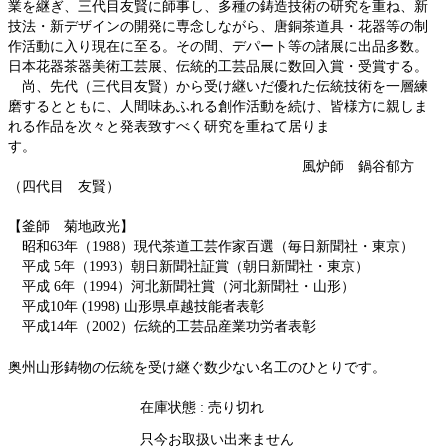
業を継ぎ、三代目友賢に師事し、多種の鋳造技術の研究を重ね、新
技法・新デザインの開発に専念しながら、唐銅茶道具・花器等の制
作活動に入り現在に至る。その間、デパート等の諸展に出品多数。
日本花器茶器美術工芸展、伝統的工芸品展に数回入賞・受賞する。
尚、先代（三代目友賢）から受け継いだ優れた伝統技術を一層練
磨するとともに、人間味あふれる創作活動を続け、皆様方に親しま
れる作品を次々と発表致すべく研究を重ねて居りま
す。
風炉師 鍋谷郁方
（四代目 友賢）
【釜師 菊地政光】
昭和63年（1988）現代茶道工芸作家百選（毎日新聞社・東京）
平成 5年（1993）朝日新聞社証賞（朝日新聞社・東京）
平成 6年（1994）河北新聞社賞（河北新聞社・山形）
平成10年 (1998) 山形県卓越技能者表彰
平成14年（2002）伝統的工芸品産業功労者表彰
奥州山形鋳物の伝統を受け継ぐ数少ない名工のひとりです。
在庫状態 : 売り切れ
只今お取扱い出来ません