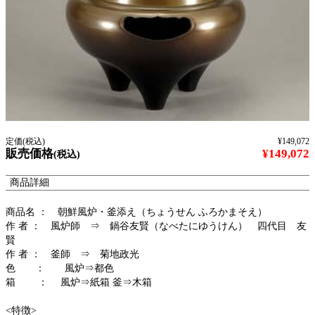
定価(税込)
¥149,072
販売価格
¥149,072
(税込)
商品詳細
商品名 ： 朝鮮風炉・釜添え（ちょうせん ふろかまそえ）
作 者 ： 風炉師 ⇒ 鍋谷友賢（なべたにゆうけん） 四代目 友
賢
作 者 ： 釜師 ⇒ 菊地政光
色 ： 風炉⇒都色
箱 ： 風炉⇒紙箱 釜⇒木箱
<特徴>