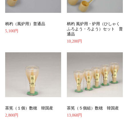
柄杓（風炉用）普通品
柄杓 風炉用・炉用（ひしゃく
ふろよう・ろよう）セット 普
5,100円
通品
10,200円
茶筅（１個）数穂 韓国産
茶筅（５個組）数穂 韓国産
2,800円
13,068円