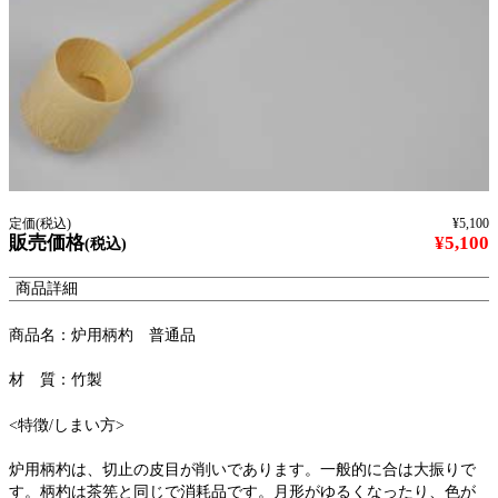
定価(税込)
¥5,100
販売価格
¥5,100
(税込)
商品詳細
商品名：炉用柄杓 普通品
材 質：竹製
<特徴/しまい方>
炉用柄杓は、切止の皮目が削いであります。一般的に合は大振りで
す。柄杓は茶筅と同じで消耗品です。月形がゆるくなったり、色が