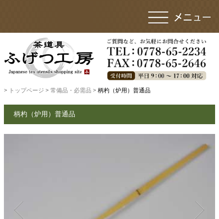
>
トップページ
>
常備品・必需品
> 柄杓（炉用）普通品
柄杓（炉用）普通品