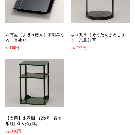
四方盆（よほうぼん）木製黒う
宗旦丸卓（そうたんまるじょ
るし真塗り
く）宗旦好写
6,000円
24,732円
【表用】糸巻棚 (総桐 青漆
爪紅) 碌々斎好写
32,940円