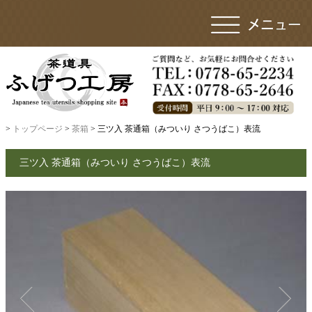
>
トップページ
>
茶箱
> 三ツ入 茶通箱（みついり さつうばこ）表流
三ツ入 茶通箱（みついり さつうばこ）表流