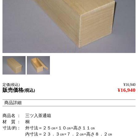
定価(税込)
¥16,940
販売価格
¥16,940
(税込)
商品詳細
商品名 ： 三ツ入茶通箱
材 質 ： 桐
寸法/約： 外寸法＝２５㎝×１０㎝×高さ１１㎝
内寸法＝２３．３㎝×７．２㎝×高さ８．２㎝