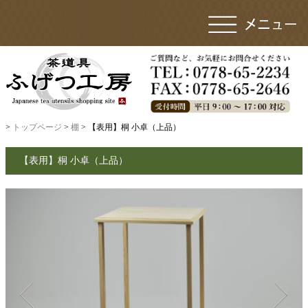
>
トップページ
>
棚
> 【表用】桐 小卓（上品）
【表用】桐 小卓（上品）