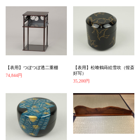
【表用】つぼつぼ透二重棚
【表用】松喰鶴蒔絵雪吹（惺斎
好写）
74,844円
35,200円