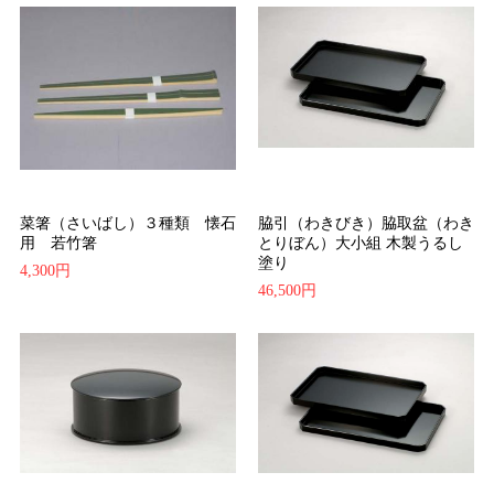
菜箸（さいばし）３種類 懐石
脇引（わきびき）脇取盆（わき
用 若竹箸
とりぼん）大小組 木製うるし
塗り
4,300円
46,500円