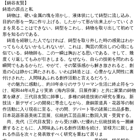
【鍋谷友賢】
鋳造の原点と私
鋳物は、硬い金属の塊を溶かし、液体状にして鋳型に流し込み、
目的の形を一気に作り上げる。したがって形が出来上がっていくさ
まを見ることはできない。鋳型をこわし、鋳物を取り出して初めて
形を知るのである。
鋳造を経験した人でなければ、鋳型を取り外した時の感覚はわか
ってもらえないかもしれないが、これは、陶芸の窯出しの心境にも
似ている。鋳物師も、この一瞬は胸おどる思いである。そして、幾
度くり返してもみが引きしまる。なぜなら、自らの技術を問われる
瞬間でもあるからだ。やがて、その緊張感から解き放されると、創
造の心は静かに満たされる。いわば鋳造とは、心豊かな人間性に裏
付けされた、人間味あふれる創作活動と言えるだろう。
その魅力に感動し、約10年余りのサラリーマン生活に終止符をつ
け、昭和44年4月より実弟（海内宗保、日展作家）と共に家業の鋳物
業を継ぎ、三代目友賢に師事し、多種の鋳造技術の研究を重ね、新
技法・新デザインの開発に専念しながら、唐銅茶道具・花器等の制
作活動に入り現在に至る。その間、デパート等の諸展に出品多数。
日本花器茶器美術工芸展、伝統的工芸品展に数回入賞・受賞する。
尚、先代（三代目友賢）から受け継いだ優れた伝統技術を一層練
磨するとともに、人間味あふれる創作活動を続け、皆様方に親しま
れる作品を次々と発表致すべく研究を重ねて居りま