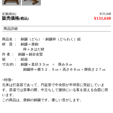
定価(税込)
¥131,648
販売価格
¥131,648
(税込)
商品詳細
商品名 ： 銅鑼（どら）・銅鑼枠（どらわく）組
材 質 ： 銅鑼＝唐銅
枠＝きはだ材
作 者 ： 銅鑼＝鍋谷友賢
箱 ： 紙箱
寸法/約： 銅鑼＝直径３３㎝ × 厚み９㎝
銅鑼枠＝横５２．５㎝ × 高さ６６㎝ × 脚長さ２７㎝
<特徴>
元来は打楽器であって、円盆形で中央部が半球形に突起していま
す。茶湯では茶事の際、中立ちして腰掛にいる客を迎える合図に用
います。
この商品は、唐銅の銅鑼です。優しい音がします。