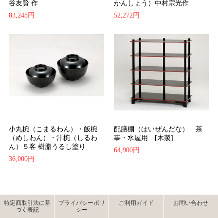
谷友賢 作
かんしょう）中村宗光作
83,248円
52,272円
小丸椀（こまるわん）・飯椀
配膳棚（はいぜんだな） 茶
（めしわん）・汁椀（しるわ
事・水屋用 [木製]
ん）５客 樹脂うるし塗り
64,900円
36,000円
特定商取引法に基
プライバシーポリ
ご利用ガイド
お問い合わせ
づく表記
シー