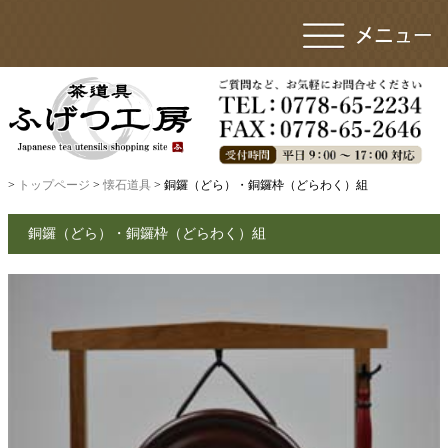
>
トップページ
>
懐石道具
> 銅鑼（どら）・銅鑼枠（どらわく）組
銅鑼（どら）・銅鑼枠（どらわく）組