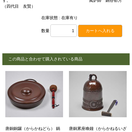
す。 風炉師 鍋谷郁方
（四代目 友賢）
在庫状態 : 在庫有り
数量
この商品と合わせて購入されている商品
唐銅銅鑼（からかねどら） 鍋
唐銅累座喚鐘（からかねるいざ