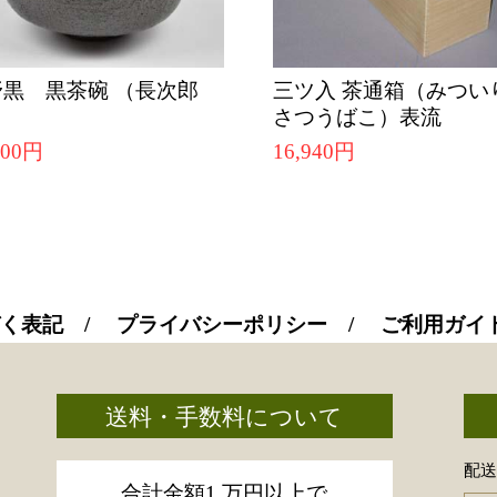
野黒 黒茶碗 （長次郎
三ツ入 茶通箱（みつい
）
さつうばこ）表流
600円
16,940円
く表記
プライバシーポリシー
ご利用ガイ
送料・手数料について
配
合計金額1 万円以上で