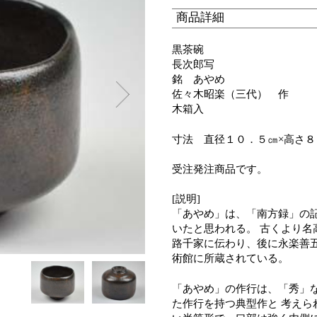
商品詳細
黒茶碗
長次郎写
銘 あやめ
佐々木昭楽（三代） 作
木箱入
寸法 直径１０．５㎝×高さ８
受注発注商品です。
[説明]
「あやめ」は、「南方録」の
いたと思われる。 古くより
路千家に伝わり、後に永楽善五
術館に所蔵されている。
「あやめ」の作行は、「秀」
た作行を持つ典型作と 考え