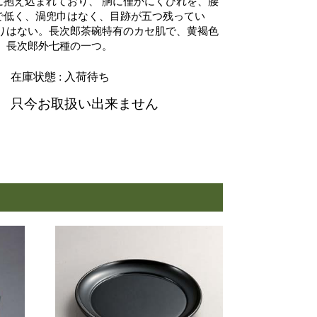
に抱え込まれており、 胴に僅かにくびれを、腰
で低く、渦兜巾はなく、目跡が五つ残ってい
溜りはない。長次郎茶碗特有のカセ肌で、黄褐色
 長次郎外七種の一つ。
在庫状態 : 入荷待ち
只今お取扱い出来ません