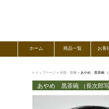
ホーム
商品一覧
お客
>
トップページ
>
水指・茶碗
> あやめ 黒茶碗 
あやめ 黒茶碗 （長次郎