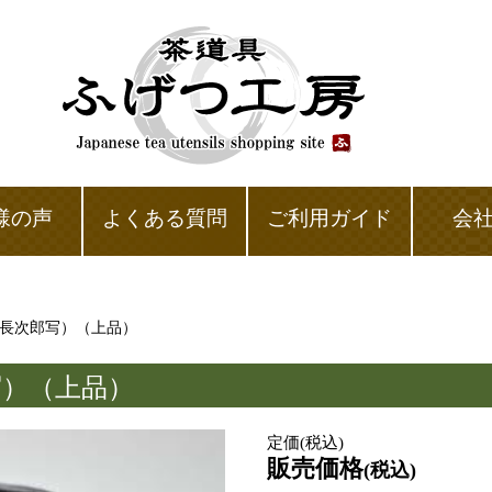
様の声
よくある質問
ご利用ガイド
会
（長次郎写）（上品）
写）（上品）
定価(税込)
販売価格
(税込)