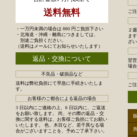
送料無料
ご注
・一万円未満の場合は 880 円ご負担下さい
２
・北海道・沖縄・離島につきましては、
ま
別途ご負担ください。
ざ
（送料はメールにてお知らせいたします）
返品・交換について
翌
場
不良品・破損品など
送料は弊社負担にて早急に手続きいたしま
ご
す。
お客様のご都合による返品の場合
3 日以内にご連絡の上、8 日以内に、ご返送
をお願い致します。 尚、その際の返品・交
換に関する送料は、お客様ご負担にてお願い
いたします。 色、木目など、若干異なる場
合がございますことを、予めご了承下さい。