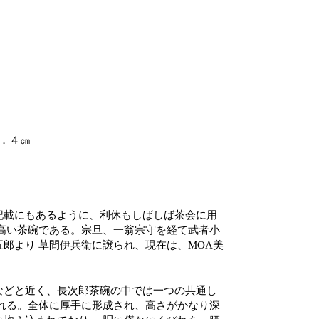
．４㎝
記載にもあるように、利休もしばしば茶会に用
名高い茶碗である。宗旦、一翁宗守を経て武者小
郎より 草間伊兵衛に譲られ、現在は、MOA美
などと近く、長次郎茶碗の中では一つの共通し
られる。全体に厚手に形成され、高さがかなり深