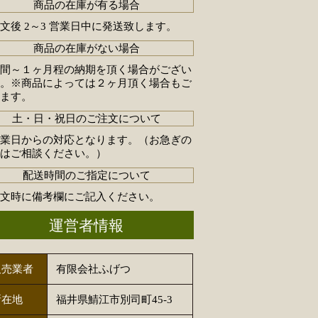
商品の在庫が有る場合
文後 2～3 営業日中に発送致します。
商品の在庫がない場合
週間～１ヶ月程の納期を頂く場合がござい
す。※商品によっては２ヶ月頂く場合もご
います。
土・日・祝日のご注文について
営業日からの対応となります。（お急ぎの
合はご相談ください。）
配送時間のご指定について
注文時に備考欄にご記入ください。
運営者情報
販売業者
有限会社ふげつ
所在地
福井県鯖江市別司町45-3