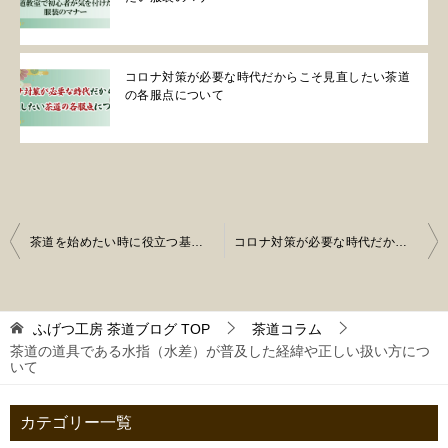
コロナ対策が必要な時代だからこそ見直したい茶道
の各服点について
投
茶道を始めたい時に役立つ基礎知識やお稽古場・教室の探し方や資格など
コロナ対策が必要な時代だからこそ見直したい茶道の各服点について
稿
ナ
ふげつ工房 茶道ブログ
TOP
茶道コラム
ビ
茶道の道具である水指（水差）が普及した経緯や正しい扱い方につ
ゲ
いて
ー
カテゴリー一覧
シ