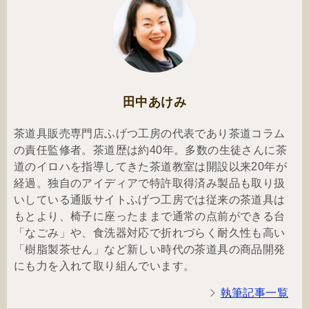
田中あけみ
茶道具販売専門店ふげつ工房の代表であり茶道コラム
の責任監修者。茶道歴は約40年。多数の生徒さんに茶
道のイロハを指導してきた茶道教室は開設以来20年が
経過。独自のアイディアで特許取得済み製品も取り扱
いしている通販サイトふげつ工房では従来の茶道具は
もとより、椅子に座ったままで通常の点前ができる台
「なごみ」や、食洗器対応で折れづらく耐久性も高い
「樹脂製茶せん」など新しい時代の茶道具の商品開発
にも力を入れて取り組んでいます。
執筆記事一覧